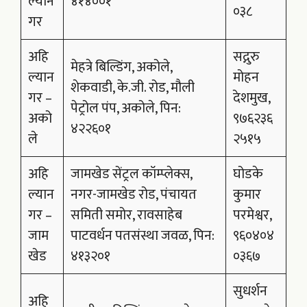
ल्यान
४१४००१
०३८
गर
अहि
सद्गुरु
मेहत्रे बिल्डिंग, अकोले,
ल्यान
मोहन
शेकवाडी, के.जी. रोड, मौली
गर –
देशमुख,
पेट्रोल पंप, अकोले, पिन:
अको
९७६२३६
४२२६०१
ले
२५१५
अहि
जामखेड सेंट्रल कॉम्प्लेक्स,
घोडके
ल्यान
नगर-जामखेड रोड, पंचायत
कुमार
गर –
समिती समोर, रावसाहेब
परमेश्वर,
जाम
पाटवर्धन पतसंस्था जवळ, पिन:
९६०४०४
खेड
४१३२०१
०३६७
सुधर्शन
अहि