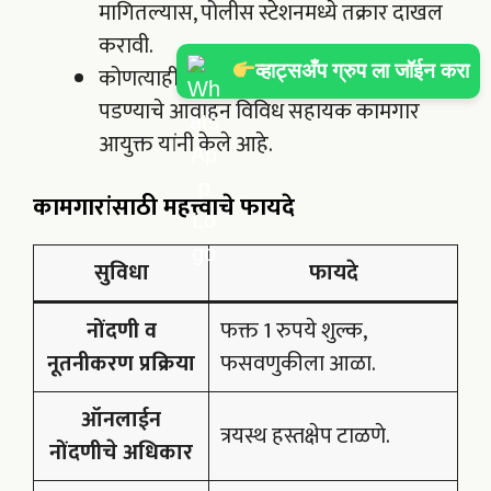
मागितल्यास, पोलीस स्टेशनमध्ये तक्रार दाखल
करावी.
व्हाट्सअँप ग्रुप ला जॉईन करा
कोणत्याही प्रकारच्या भूलथापांना बळी न
पडण्याचे आवाहन विविध सहायक कामगार
आयुक्त यांनी केले आहे.
कामगारांसाठी महत्त्वाचे फायदे
सुविधा
फायदे
नोंदणी व
फक्त 1 रुपये शुल्क,
नूतनीकरण प्रक्रिया
फसवणुकीला आळा.
ऑनलाईन
त्रयस्थ हस्तक्षेप टाळणे.
नोंदणीचे अधिकार