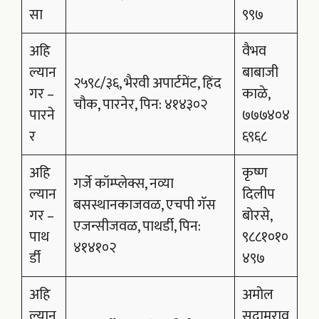
सा
९९७
अहि
वैभव
ल्यान
बाबाजी
२५९८/३६, भैरवी अपार्टमेंट, हिंद
गर –
काळे,
चौक, पारनेर, पिन: ४१४३०२
पारने
७७७४०४
र
६९६८
अहि
कृष्ण
गर्जे कॉम्प्लेक्स, नव्या
ल्यान
दिलीप
बसस्थानकाजवळ, एचपी गॅस
गर –
बोरसे,
एजन्सीजवळ, पाथर्डी, पिन:
पाथ
९८८१०१०
४१४१०२
र्डी
४९७
अहि
अमोल
ल्यान
सुदामराव