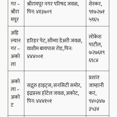
गर –
श्रीरामपूर नगर परिषद जवळ,
शेरकर,
श्रीरा
पिन: ४१३७०९
९१७२७१
मपूर
५९६५
अहि
लोकेश
ल्यान
हरिहर पेट, सौम्या डेअरी जवळ,
पाटील,
गर –
वाशीम बायपास रोड, पिन:
७२७६१९
अको
४४४००१
६९८४
ला
प्रशांत
अको
सद्गुरु हाइट्स, सनसिटी समोर,
जाम्हानी
ला –
इंद्रप्रस्थ हॉटेल जवळ, अकोट,
कर,
अको
पिन: ४४४१०१
९४०३४७
ट
३५३४