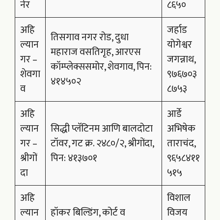
नेर
८६५०
अहि
जर्हाड
तिसगाव नगर रोड, दुधा
ल्यान
योगेश्वर
महाराज वसतिगृह, आरएस
गर –
जगन्नाथ,
कॉम्प्लेक्ससमोर, शेवगाव, पिन:
शेवगा
९७६७०३
४१४५०२
व
८७५३
अहि
आर्डे
ल्यान
सिद्धी प्लॅटिनम आणि बालदोटा
अभिषेक
गर –
टॉवर, गट क्र. २४८०/२, श्रीगोंदा,
ताराचंद,
श्रीगों
पिन: ४१३७०१
९६५८४११
दा
५१५
अहि
विशाल
ल्यान
हॉकर बिल्डिंग, कोर्ट व
विजय