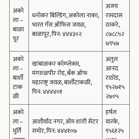
अजय
अको
धनोकर बिल्डिंग, अकोला नाका,
रामदास
ला –
भारत गॅस ऑफिस जवळ,
ठाकरे,
बाळा
बाळापूर, पिन: ४४४३०२
८७८८५२
पूर
७९५७
अको
अतुल
खांबाळकर कॉम्प्लेक्स,
ला –
आनंद
मंगरुळपीर रोड, बँक ऑफ
बार्शी
राठोड,
महाराष्ट्र जवळ, बार्शीटाकळी,
टाक
९५२७१५
पिन: ४४४४०१
ळी
२७०५
अको
हर्षल
ला –
आशीर्वाद नगर, ओम शांती सेंटर
वारके,
मुर्ति
समोर, पिन: ४४४१०७
९५६१२५