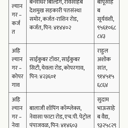
बन्सीधर बिल्डिंग, रावसाहेब
बापूसाहे
ल्यान
देशमुख सहकारी पतसंस्था
ब
गर –
समोर, कर्जत-राशिन रोड,
सूर्यवंशी,
कर्ज
कर्जत, पिन: ४१४४०२
९५६१०६८
त
८४३
अहि
राहुल
ल्यान
साईकुबर टॉवर, साईकुबर
अशोक
गर –
सिटी, येवला रोड, कोपरगाव,
सांत,
कोपर
पिन: ४२३६०१
९१४५१५
गाव
६८६४
अहि
सुदाम
ल्यान
बालाजी शॉपिंग कॉम्प्लेक्स,
भाऊसाहे
गर –
नेवासा फाटा रोड, एच.पी. पेट्रोल
ब वैद्य,
नेवा
पंपाजवळ, पिन: ४१४६०३
९३२५८२९