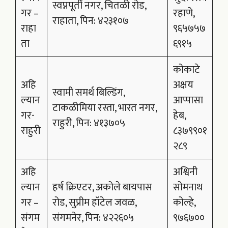
स्वप्नपूर्ती नगर, चितळी रोड,
गर –
रहाणे,
राहाता, पिन: ४२३१०७
राहा
९६५७५७
ता
६९१५
कोकाटे
अहि
अक्षय
स्वामी समर्थ बिल्डिंग,
ल्यान
आप्पासा
टाकळीमिया रस्ता, भारत नगर,
गर-
हेब,
राहुरी, पिन: ४१३७०५
राहुरी
८३७९९०१
२८९
अहि
अश्विनी
ल्यान
हर्ष क्रिएटर, अकोले बायपास
सोमनाथ
गर –
रोड, सुप्रीम हॉटेल जवळ,
कोल्हे,
संगम
संगमनेर, पिन: ४२२६०५
९७६७००