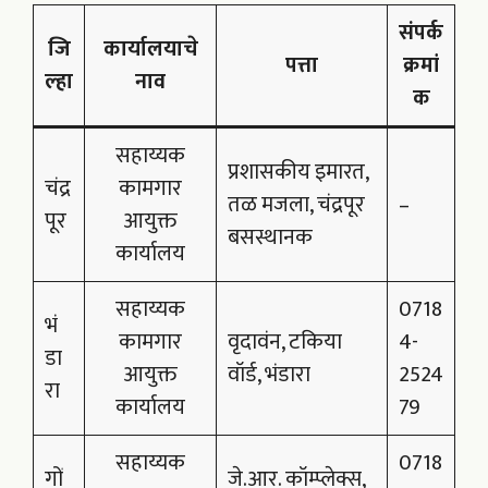
संपर्क
जि
कार्यालयाचे
पत्ता
क्रमां
ल्हा
नाव
क
सहाय्यक
प्रशासकीय इमारत,
चंद्र
कामगार
तळ मजला, चंद्रपूर
–
पूर
आयुक्त
बसस्थानक
कार्यालय
सहाय्यक
0718
भं
कामगार
वृदावंन, टकिया
4-
डा
आयुक्त
वॉर्ड, भंडारा
2524
रा
कार्यालय
79
सहाय्यक
0718
गों
जे.आर. कॉम्प्लेक्स,