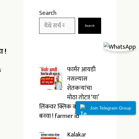
Search
Search
ा !
फार्मर आयडी
क
नसल्यास
शेतकऱ्यांचा
मोठा तोटा! ‘या’
लिंकवर क्लिक करून लगेच
Join Telegram Group
बनवा ! farmer id
Kalakar