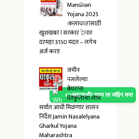
Mandhan
Yojana 2025
:कलाकारांसाठी
खुशखबर ! सरकार देणार
दरमहा ₹3150 मदत – लगेच
अर्ज करा!
जमीन
नसलेल्या
बेघरांना
👉व्हाट्सअँप ग्रुप ला जॉईन करा
घरकुलाचा लाभ
सर्वात आधी मिळणार शासन
निर्देश Jamin Nasalelyana
Gharkul Yojana
Maharashtra