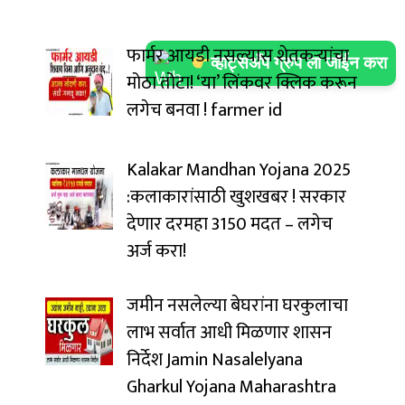
फार्मर आयडी नसल्यास शेतकऱ्यांचा
व्हाट्सअँप ग्रुप ला जॉईन करा
मोठा तोटा! ‘या’ लिंकवर क्लिक करून
लगेच बनवा ! farmer id
Kalakar Mandhan Yojana 2025
:कलाकारांसाठी खुशखबर ! सरकार
देणार दरमहा ₹3150 मदत – लगेच
अर्ज करा!
जमीन नसलेल्या बेघरांना घरकुलाचा
लाभ सर्वात आधी मिळणार शासन
निर्देश Jamin Nasalelyana
Gharkul Yojana Maharashtra