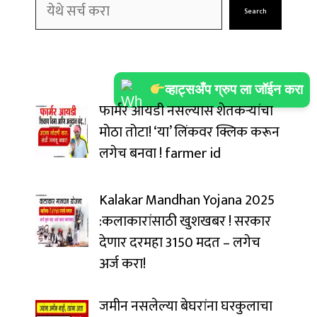
Search
व्हाट्सअँप ग्रुप ला जॉईन करा
फार्मर आयडी नसल्यास शेतकऱ्यांचा
मोठा तोटा! ‘या’ लिंकवर क्लिक करून
लगेच बनवा ! farmer id
Kalakar Mandhan Yojana 2025
:कलाकारांसाठी खुशखबर ! सरकार
देणार दरमहा ₹3150 मदत – लगेच
अर्ज करा!
जमीन नसलेल्या बेघरांना घरकुलाचा