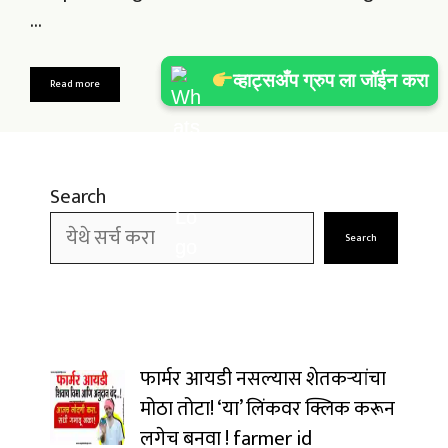
…
व्हाट्सअँप ग्रुप ला जॉईन करा
व्हाट्सअँप ग्रुप ला जॉईन करा
Read more
Search
Search
फार्मर आयडी नसल्यास शेतकऱ्यांचा
मोठा तोटा! ‘या’ लिंकवर क्लिक करून
लगेच बनवा ! farmer id