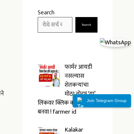
Search
Search
फार्मर आयडी
नसल्यास
शेतकऱ्यांचा
ने
मोठा तोटा! ‘या’
लिंकवर क्लिक करून लगेच
Join Telegram Group
बनवा ! farmer id
Kalakar