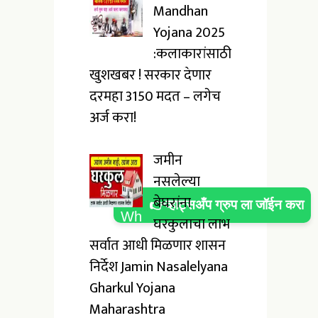
Mandhan
Yojana 2025
:कलाकारांसाठी
खुशखबर ! सरकार देणार
दरमहा ₹3150 मदत – लगेच
अर्ज करा!
जमीन
नसलेल्या
बेघरांना
👉व्हाट्सअँप ग्रुप ला जॉईन करा
घरकुलाचा लाभ
सर्वात आधी मिळणार शासन
निर्देश Jamin Nasalelyana
Gharkul Yojana
Maharashtra