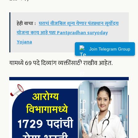
हेही वाचा :
घराचं वीजबिल शून्य येणार पंतप्रधान सूर्योदय
योजना काय आहे पहा Pantpradhan suryoday
Yojana
Join Telegram Group
यामध्ये 69 पदे दिव्यांग व्यक्तींसाठी राखीव आहेत.