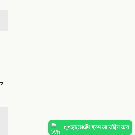
ेर
👉व्हाट्सअँप ग्रुप ला जॉईन करा