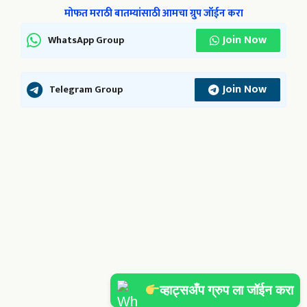
मोफत मराठी बातम्यांसाठी आमचा ग्रुप जॉईन करा
Join Now
WhatsApp Group
Join Now
Telegram Group
व्हाट्सअँप ग्रुप ला जॉईन करा