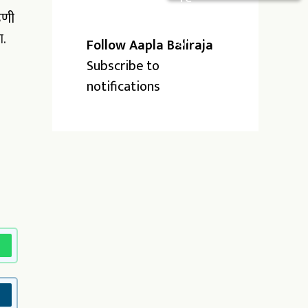
डणी
ा.
Follow Aapla Baliraja
Subscribe to
notifications