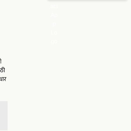
ी
ाठी
धार