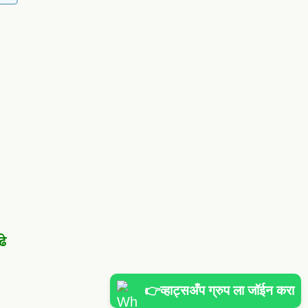
ढे
👉व्हाट्सअँप ग्रुप ला जॉईन करा