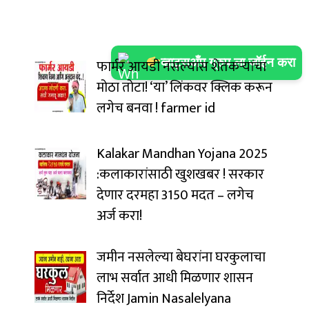
फार्मर आयडी नसल्यास शेतकऱ्यांचा
व्हाट्सअँप ग्रुप ला जॉईन करा
मोठा तोटा! ‘या’ लिंकवर क्लिक करून
लगेच बनवा ! farmer id
Kalakar Mandhan Yojana 2025
:कलाकारांसाठी खुशखबर ! सरकार
देणार दरमहा ₹3150 मदत – लगेच
अर्ज करा!
जमीन नसलेल्या बेघरांना घरकुलाचा
लाभ सर्वात आधी मिळणार शासन
निर्देश Jamin Nasalelyana