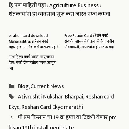
हि पण माहिती पहा :
Agriculture Business :
शेतकऱ्यांनो हा व्यवसाय सुरू करा जास्त नफा कमवा
e ration card download
Free Ration Card : रेशन कार्ड
Maharashtra: ई रेशन कार्ड
संदर्भात शासनाने घेतला निर्णय , नवीन
महाराष्ट्र डाउनलोड कसे करायचे पहा !
नियमावली, लाभार्थ्यांना होणार फायदा
आभा हेल्थ कार्ड आणि आयुष्यमान
हेल्थ कार्ड दोघांमधील फरक जाणून
घ्या
Categories
Blog
,
Current News
Tags
Ativrushti Nukshan Bharpai
,
Reshan card
Ekyc
,
Reshan Card Ekyc marathi
पी एम किसान चा 19 वा हप्ता या दिवशी येणार pm
kisan 19th installment date