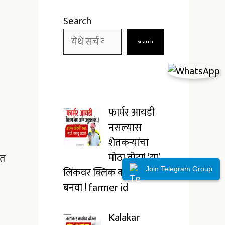
Search
Search
फार्मर आयडी
नसल्यास
शेतकऱ्यांचा
मोठा तोटा! ‘या’
ेत
लिंकवर क्लिक करून लगेच
Join Telegram Group
बनवा ! farmer id
Kalakar