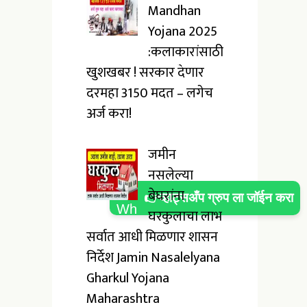
Mandhan
Yojana 2025
:कलाकारांसाठी
खुशखबर ! सरकार देणार
दरमहा ₹3150 मदत – लगेच
अर्ज करा!
जमीन
नसलेल्या
बेघरांना
👉व्हाट्सअँप ग्रुप ला जॉईन करा
घरकुलाचा लाभ
सर्वात आधी मिळणार शासन
निर्देश Jamin Nasalelyana
Gharkul Yojana
Maharashtra